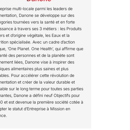
reprise multi-locale parmi les leaders de
limentation, Danone se développe sur des
égories tournées vers la santé et en forte
issance à travers ses 3 métiers : les Produits
iers et d’origine végétale, les Eaux et la
rition spécialisée. Avec un cadre d’action
que, ‘One Planet. One Health’, qui affirme que
santé des personnes et de la planète sont
imement liées, Danone vise à inspirer des
tiques alimentaires plus saines et plus
ables. Pour accélérer cette révolution de
imentation et créer de la valeur durable et
table sur le long terme pour toutes ses parties
nantes, Danone a défini neuf Objectifs pour
0 et est devenue la première société cotée à
pter le statut d’Entreprise à Mission en
nce.