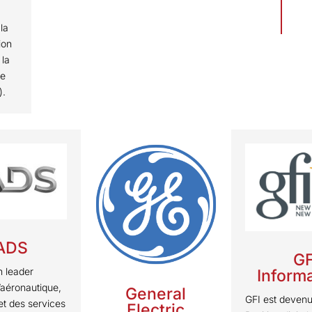
la
ion
 la
le
).
ADS
GF
n leader
Inform
’aéronautique,
General
GFI est devenu
et des services
Electric