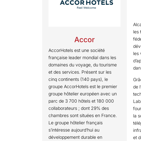
Alc
les
Accor
fédé
dév
AccorHotels est une société
les 
française leader mondial dans les
d’a
domaines du voyage, du tourisme
dan
et des services. Présent sur les
cinq continents (140 pays), le
Grâ
groupe AccorHotels est le premier
de 
groupe hôtelier européen avec un
tec
parc de 3 700 hôtels et 180 000
Lab
collaborateurs ; dont 29% des
fou
chambres sont situées en France.
la 
Le groupe hôtelier français
tél
s’intéresse aujourd’hui au
inf
développement durable en
et 