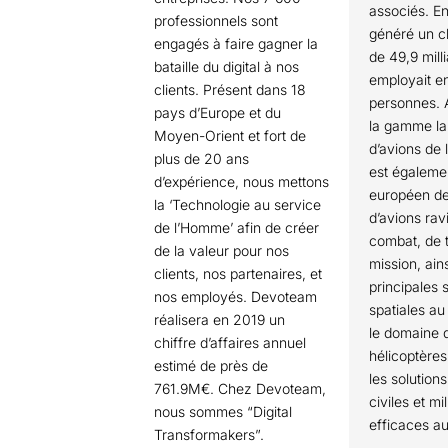
associés. En
professionnels sont
généré un ch
engagés à faire gagner la
de 49,9 mill
bataille du digital à nos
employait e
clients. Présent dans 18
personnes. 
pays d’Europe et du
la gamme la
Moyen-Orient et fort de
d’avions de 
plus de 20 ans
est égaleme
d’expérience, nous mettons
européen de 
la ‘Technologie au service
d’avions ravi
de l’Homme’ afin de créer
combat, de t
de la valeur pour nos
mission, ain
clients, nos partenaires, et
principales 
nos employés. Devoteam
spatiales a
réalisera en 2019 un
le domaine 
chiffre d’affaires annuel
hélicoptères
estimé de près de
les solution
761.9M€. Chez Devoteam,
civiles et mil
nous sommes “Digital
efficaces 
Transformakers”.