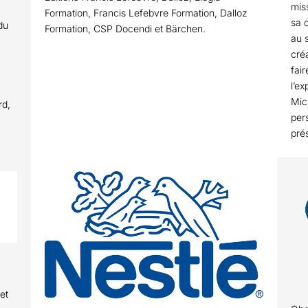
mis
Formation, Francis Lefebvre Formation, Dalloz
sa c
 du
Formation, CSP Docendi et Bärchen.
au 
créa
fair
l’e
Mic
rd,
pers
pré
et