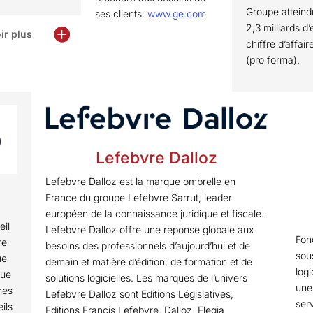
Groupe atteindr
ses clients.
www.ge.com
2,3 milliards d
ir plus
chiffre d’affai
(pro forma).
Lefebvre Dalloz
Lefebvre Dalloz est la marque ombrelle en
France du groupe Lefebvre Sarrut, leader
européen de la connaissance juridique et fiscale.
eil
Lefebvre Dalloz offre une réponse globale aux
Fon
re
besoins des professionnels d’aujourd’hui et de
sou
ue
demain et matière d’édition, de formation et de
log
que
solutions logicielles. Les marques de l’univers
une
nes
Lefebvre Dalloz sont Editions Législatives,
ser
ils
Editions Francis Lefebvre, Dalloz, Elegia