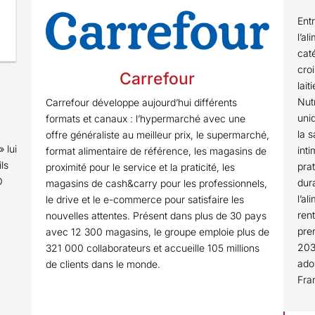
Ent
l’a
cat
cro
Carrefour
lait
Nut
Carrefour développe aujourd’hui différents
uni
formats et canaux : l’hypermarché avec une
la 
offre généraliste au meilleur prix, le supermarché,
 lui
int
format alimentaire de référence, les magasins de
ls
pra
proximité pour le service et la praticité, les
O
dur
magasins de cash&carry pour les professionnels,
a
l’al
le drive et le e-commerce pour satisfaire les
ren
nouvelles attentes. Présent dans plus de 30 pays
pre
avec 12 300 magasins, le groupe emploie plus de
203
321 000 collaborateurs et accueille 105 millions
ado
de clients dans le monde.
Fra