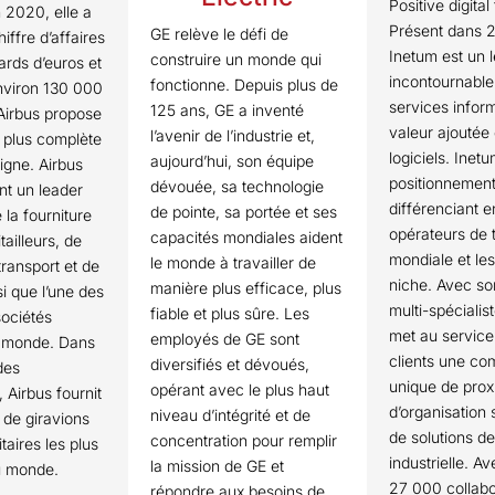
Positive digital
 2020, elle a
Présent dans 2
GE relève le défi de
iffre d’affaires
Inetum est un 
construire un monde qui
iards d’euros et
incontournable
fonctionne. Depuis plus de
nviron 130 000
services infor
125 ans, GE a inventé
Airbus propose
valeur ajoutée 
l’avenir de l’industrie et,
 plus complète
logiciels. Ine
aujourd’hui, son équipe
ligne. Airbus
positionnement
dévouée, sa technologie
nt un leader
différenciant e
de pointe, sa portée et ses
la fourniture
opérateurs de t
capacités mondiales aident
tailleurs, de
mondiale et le
le monde à travailler de
ransport et de
niche. Avec son
manière plus efficace, plus
si que l’une des
multi-spécialis
fiable et plus sûre. Les
sociétés
met au service
employés de GE sont
u monde. Dans
clients une co
diversifiés et dévoués,
des
unique de prox
opérant avec le plus haut
, Airbus fournit
d’organisation s
niveau d’intégrité et de
s de giravions
de solutions de
concentration pour remplir
itaires les plus
industrielle. A
la mission de GE et
au monde.
27 000 collabo
répondre aux besoins de