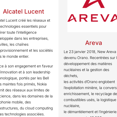
Alcatel Lucent
atel Lucent créé les réseaux et
 technologies essentiels pour
rer toute l’intelligence
eloppée dans les entreprises,
Areva
villes, les chaînes
pprovisionnement et les sociétés
Le 23 janvier 2018, New Areva 
s le monde entier.
devenu Orano. Recentrées sur 
développement des matières
ce à son engagement en faveur
nucléaires et la gestion des
l’innovation et à son leadership
déchets,
hnologique, portés par les Bell
les activités d’Orano englobent
s maintes fois primés, Nokia
l’exploitation minière, la convers
rnit des réseaux aux limites de
enrichissement, le recyclage d
science, dans les domaines de la
combustibles usés, la logistique
éphonie mobile, des
nucléaire,
rastructures, du cloud computing
le démantèlement et l’ingénierie
des technologies associées.