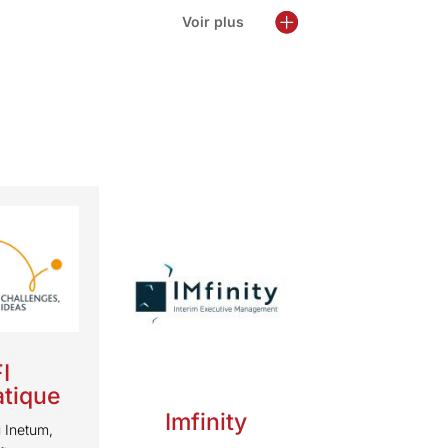
Voir plus
I
atique
Imfinity
 Inetum,