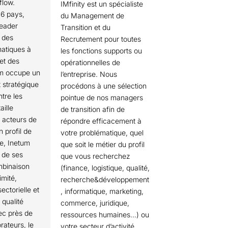
 flow.
IMfinity est un spécialiste
6 pays,
du Management de
leader
Transition et du
 des
Recrutement pour toutes
matiques à
les fonctions supports ou
et des
opérationnelles de
tum occupe un
l’entreprise. Nous
 stratégique
procédons à une sélection
ntre les
pointue de nos managers
aille
de transition afin de
s acteurs de
répondre efficacement à
 profil de
votre problématique, quel
te, Inetum
que soit le métier du profil
 de ses
que vous recherchez
mbinaison
(finance, logistique, qualité,
imité,
recherche&développement
ectorielle et
, informatique, marketing,
 qualité
commerce, juridique,
vec près de
ressources humaines…) ou
rateurs, le
votre secteur d’activité