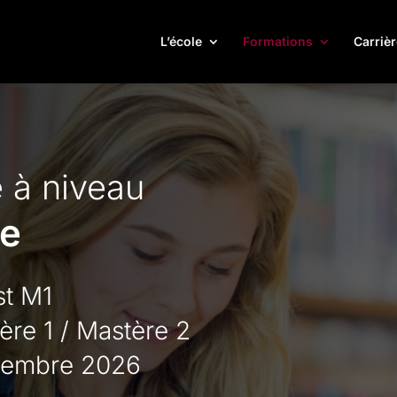
L’école
Formations
Carrièr
 à niveau
le
st M1
ère 1 / Mastère 2
tembre 2026