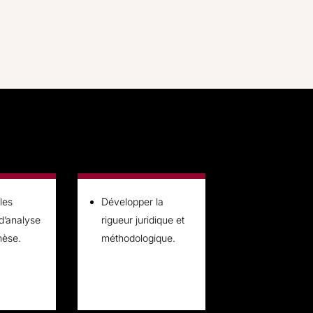
les
Développer la
d’analyse
rigueur juridique et
hèse.
méthodologique.