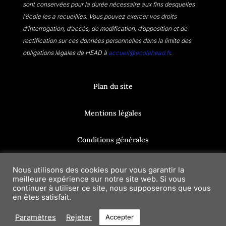
sont conservées pour la durée nécessaire aux fins desquelles
l’école les a recueillies. Vous pouvez exercer vos droits
d’interrogation, d’accès, de modification, d’opposition et de
rectification sur ces données personnelles dans la limite des
obligations légales de HEAD à
accueil@ecolehead.fr
.
Plan du site
Mentions légales
Conditions générales
Réclamations
Nous utilisons des cookies pour vous garantir la
meilleure expérience sur notre site web. Si vous
continuer à utiliser ce site, nous supposerons que vous
Contacts
en êtes satisfait.
Paramètres
Rejeter
Accepter