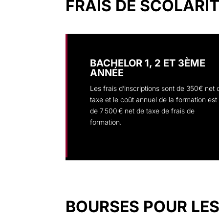
FRAIS DE SCOLARI
BACHELOR 1, 2 ET 3ÈME
ANNÉE
Les frais d’inscriptions sont de 350€ net 
taxe et le coût annuel de la formation est
de
7 500 € net de taxe de frais de
formation.
BOURSES POUR LES