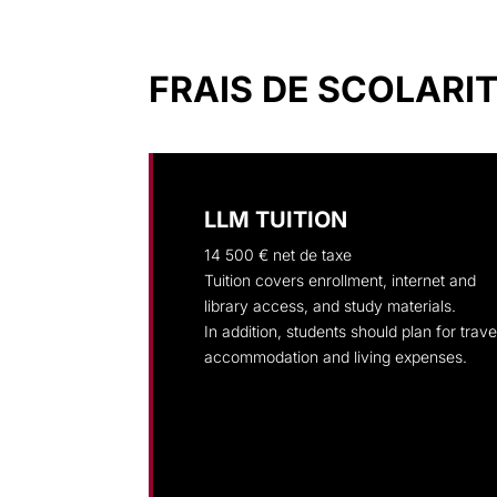
FRAIS DE SCOLARI
LLM TUITION
14 500 €
net de taxe
Tuition covers enrollment, internet and
library access, and study materials.
In addition, students should plan for trave
accommodation and living expenses.