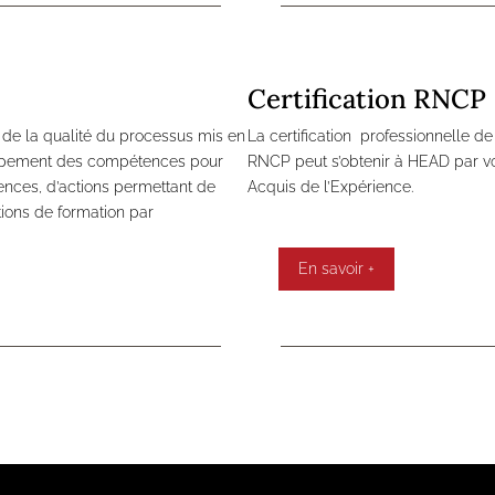
Certification RNCP
er de la qualité du processus mis en
La certification professionnelle de 
loppement des compétences pour
RNCP peut s’obtenir à HEAD par vo
ences, d’actions permettant de
Acquis de l’Expérience.
ctions de formation par
En savoir +